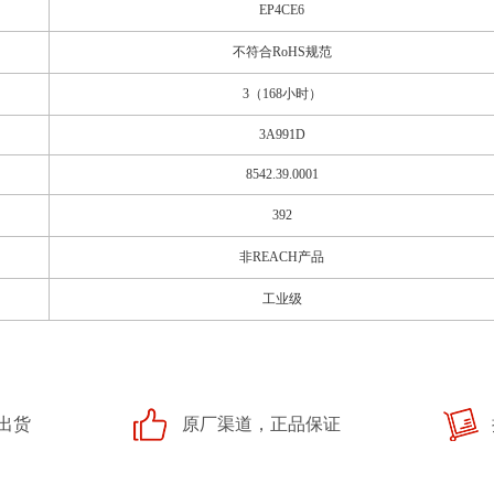
EP4CE6
不符合RoHS规范
3（168小时）
3A991D
8542.39.0001
392
非REACH产品
工业级
出货
原厂渠道，正品保证