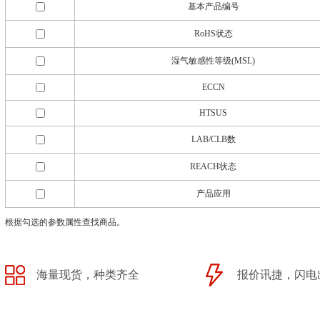
基本产品编号
RoHS状态
湿气敏感性等级(MSL)
ECCN
HTSUS
LAB/CLB数
REACH状态
产品应用
根据勾选的参数属性查找商品。
海量现货，种类齐全
报价讯捷，闪电