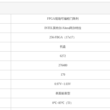
FPGA现场可编程门阵列
INTEL英特尔/Altera阿尔特拉
256-FBGA（17x17）
托盘
6272
276480
179
0.97V~1.03V
表面贴装型
0℃~85℃（TJ）