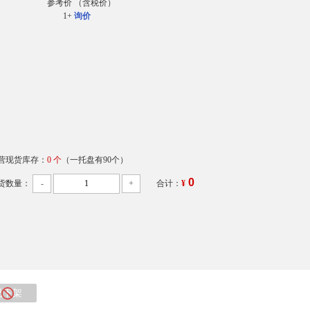
参考价
（含税价）
1+
询价
营现货库存：
0 个
（一托盘有90个）
0
货数量：
-
+
合计：
¥
已下架