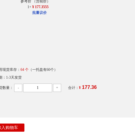
参考价
（含税价）
1+
¥ 177.3555
批量议价
营现货库存：
64 个
（一托盘有60个）
期：1-3天发货
177.36
货数量：
-
+
合计：
¥
加入购物车