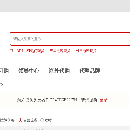
TI、ADI、ST热门现货
三星电容现货
村田电容现货
订购
领券中心
海外代购
代理品牌
7N
为方便购买元器件EP4CE6E22I7N，请您提前
登录
类型&价格：
自营现货
欧时