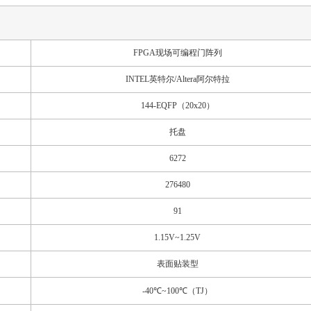
FPGA现场可编程门阵列
INTEL英特尔/Altera阿尔特拉
144-EQFP（20x20）
托盘
6272
276480
91
1.15V~1.25V
表面贴装型
-40℃~100℃（TJ）