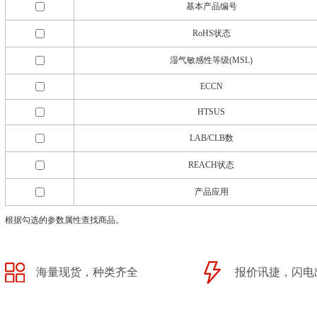
基本产品编号
RoHS状态
湿气敏感性等级(MSL)
ECCN
HTSUS
LAB/CLB数
REACH状态
产品应用
根据勾选的参数属性查找商品。
海量现货，种类齐全
报价讯捷，闪电