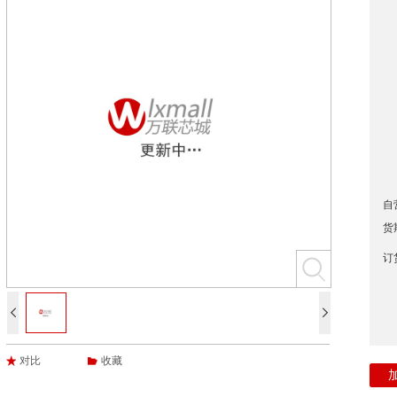
自
货
订


对比
收藏