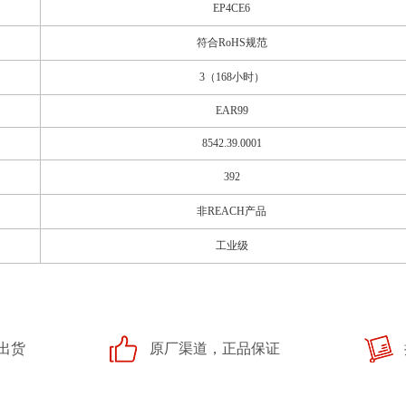
EP4CE6
符合RoHS规范
3（168小时）
EAR99
8542.39.0001
392
非REACH产品
工业级
出货
原厂渠道，正品保证