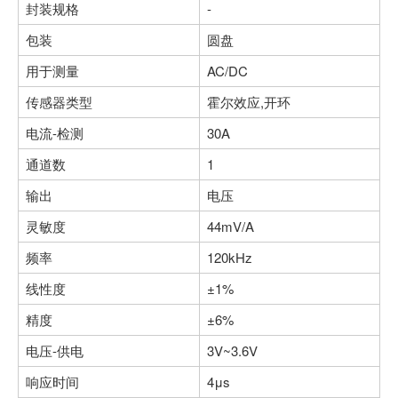
封装规格
-
包装
圆盘
用于测量
AC/DC
传感器类型
霍尔效应,开环
电流-检测
30A
通道数
1
输出
电压
灵敏度
44mV/A
频率
120kHz
线性度
±1%
精度
±6%
电压-供电
3V~3.6V
响应时间
4μs