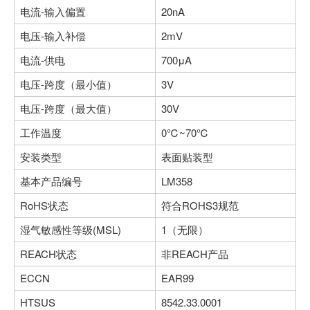
电流-输入偏置
20nA
电压-输入补偿
2mV
电流-供电
700μA
电压-跨度（最小值）
3V
电压-跨度（最大值）
30V
工作温度
0℃~70℃
安装类型
表面贴装型
基本产品编号
LM358
RoHS状态
符合ROHS3规范
湿气敏感性等级(MSL)
1（无限）
REACH状态
非REACH产品
ECCN
EAR99
HTSUS
8542.33.0001