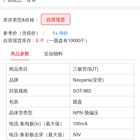
自营现货
库存类型&价格：
参考价（含税价）：
1+
询价
自营现货库存：
0 个
（一圆盘有10000个）
商品参数
近似物料
商品类目
三极管(BJT)
品牌
Nexperia(安世)
封装规格
SOT-883
包装
圆盘
晶体管类型
NPN-预偏压
电流-集电极(Ic)（最大值）
100mA
电压-集射极击穿（最大值）
50V