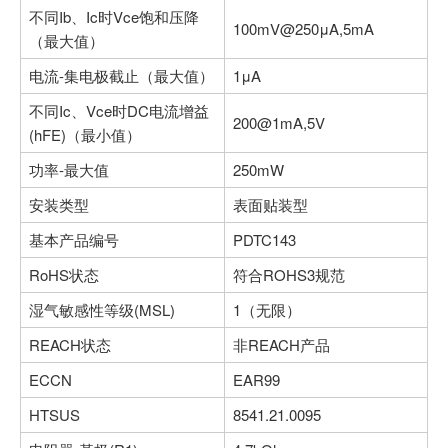
不同Ib、Ic时Vce饱和压降
100mV@250μA,5mA
（最大值）
电流-集电极截止（最大值）
1μA
不同Ic、Vce时DC电流增益
200@1mA,5V
(hFE)（最小值）
功率-最大值
250mW
安装类型
表面贴装型
基本产品编号
PDTC143
RoHS状态
符合ROHS3规范
湿气敏感性等级(MSL)
1（无限）
REACH状态
非REACH产品
ECCN
EAR99
HTSUS
8541.21.0095