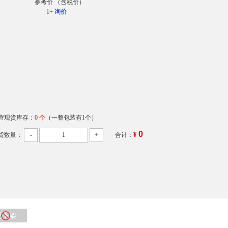
参考价
（含税价）
1+
询价
营现货库存：
0 个
（一整包装有1个）
0
货数量：
-
+
合计：
¥
已下架