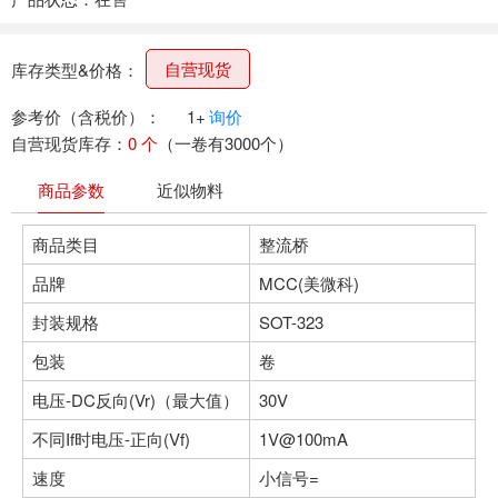
自营现货
库存类型&价格：
参考价（含税价）：
1+
询价
自营现货库存：
0 个
（一卷有3000个）
商品参数
近似物料
商品类目
整流桥
品牌
MCC(美微科)
封装规格
SOT-323
包装
卷
电压-DC反向(Vr)（最大值）
30V
不同If时电压-正向(Vf)
1V@100mA
速度
小信号=