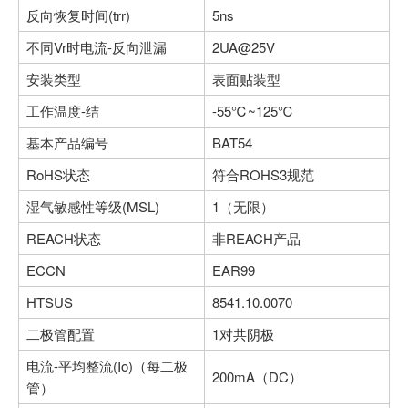
反向恢复时间(trr)
5ns
不同Vr时电流-反向泄漏
2UA@25V
安装类型
表面贴装型
工作温度-结
-55℃~125℃
基本产品编号
BAT54
RoHS状态
符合ROHS3规范
湿气敏感性等级(MSL)
1（无限）
REACH状态
非REACH产品
ECCN
EAR99
HTSUS
8541.10.0070
二极管配置
1对共阴极
电流-平均整流(Io)（每二极
200mA（DC）
管）