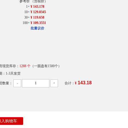
参考价
（含税价）
1+
¥ 143.178
10+
¥ 129.0345
30+
¥ 119.658
100+
¥ 109.3551
批量议价
营现货库存：
1288 个
（一圆盘有1500个）
期：1-3天发货
143.18
货数量：
-
+
合计：
¥
加入购物车