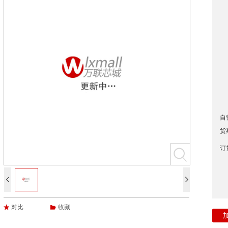
自
货
订


对比
收藏