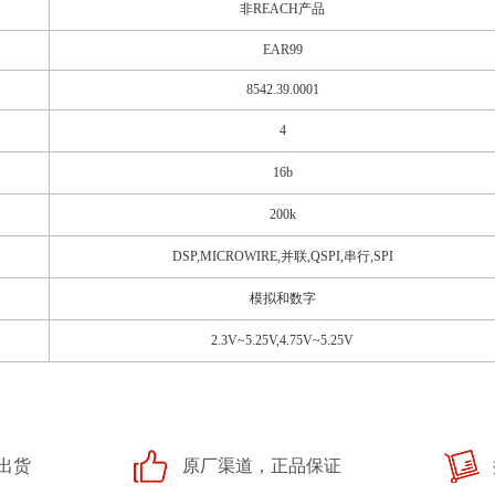
非REACH产品
EAR99
8542.39.0001
4
16b
200k
DSP,MICROWIRE,并联,QSPI,串行,SPI
模拟和数字
2.3V~5.25V,4.75V~5.25V
出货
原厂渠道，正品保证