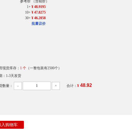
参考价
（含税价）
1+
¥ 48.9195
10+
¥ 47.8275
30+
¥ 46.2058
批量议价
营现货库存：
1 个
（一整包装有2500个）
期：1-3天发货
48.92
货数量：
-
+
合计：
¥
加入购物车