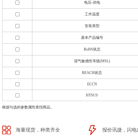
电压-供电
工作温度
安装类型
基本产品编号
RoHS状态
湿气敏感性等级(MSL)
REACH状态
ECCN
HTSUS
根据勾选的参数属性查找商品。
海量现货，种类齐全
报价讯捷，闪电