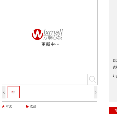
自
货
订


对比
收藏