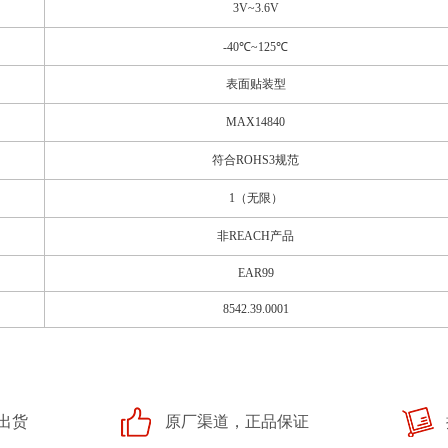
3V~3.6V
-40℃~125℃
表面贴装型
MAX14840
符合ROHS3规范
1（无限）
非REACH产品
EAR99
8542.39.0001
出货
原厂渠道，正品保证