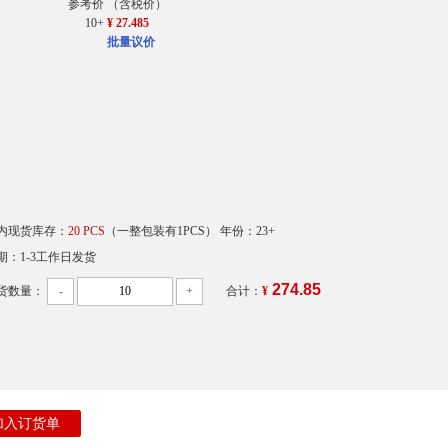
参考价
（含税价）
10+
¥ 27.485
批量议价
内现货库存：
20 PCS
（一整包装有1PCS） 年份：23+
期：1-3工作日发货
274.85
货数量：
-
+
合计：
¥
加入订货单