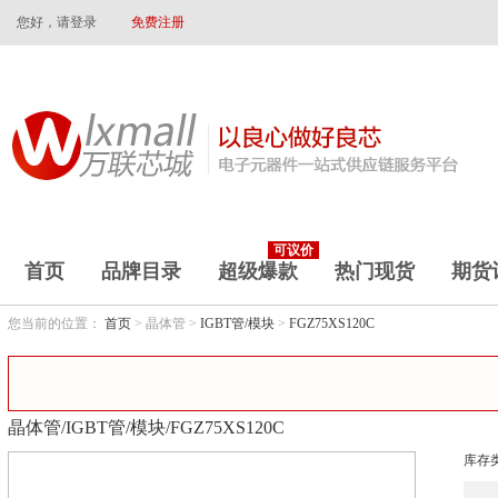
您好，请登录
免费注册
可议价
首页
品牌目录
超级爆款
热门现货
期货
您当前的位置：
首页
> 晶体管 >
IGBT管/模块
>
FGZ75XS120C
晶体管/IGBT管/模块/FGZ75XS120C
库存