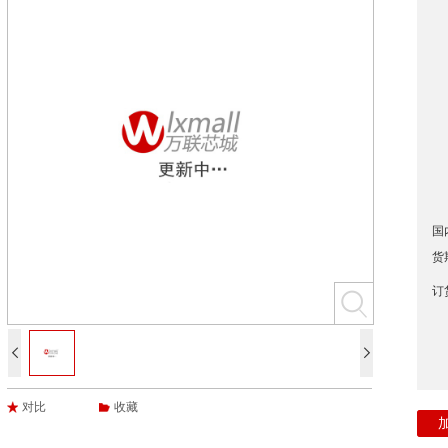
国
货
订


对比
收藏