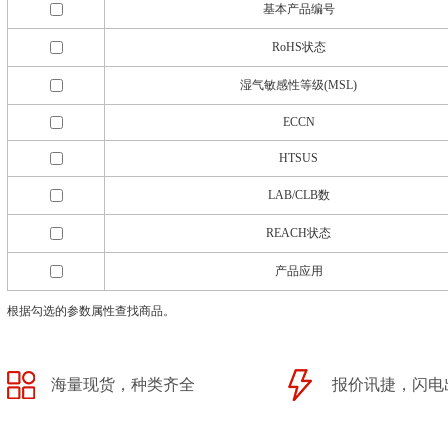
基本产品编号
RoHS状态
湿气敏感性等级(MSL)
ECCN
HTSUS
LAB/CLB数
REACH状态
产品应用
根据勾选的参数属性查找商品。
海量现货，种类齐全
报价讯捷，闪电