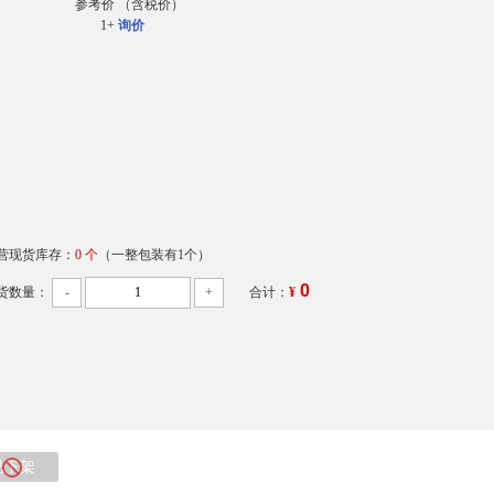
参考价
（含税价）
1+
询价
营现货库存：
0 个
（一整包装有1个）
0
货数量：
-
+
合计：
¥
已下架