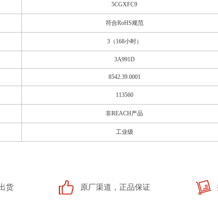
5CGXFC9
符合RoHS规范
3（168小时）
3A991D
8542.39.0001
113560
非REACH产品
工业级
出货
原厂渠道，正品保证