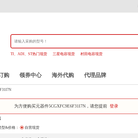
TI、ADI、ST热门现货
三星电容现货
村田电容现货
订购
领券中心
海外代购
代理品牌
F31I7N
为方便购买元器件5CGXFC9E6F31I7N，请您提前
登录
N
类型&价格：
自营现货